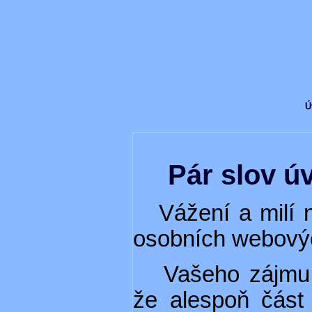
Ú
Pár slov 
Vážení a milí ná
osobních webový
Vašeho zájmu s
že alespoň část 