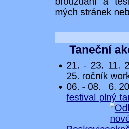
brouzdání a tě
mých stránek neb
Taneční ak
21. - 23. 11
25. ročník wo
06. - 08.
6. 
festival plný 