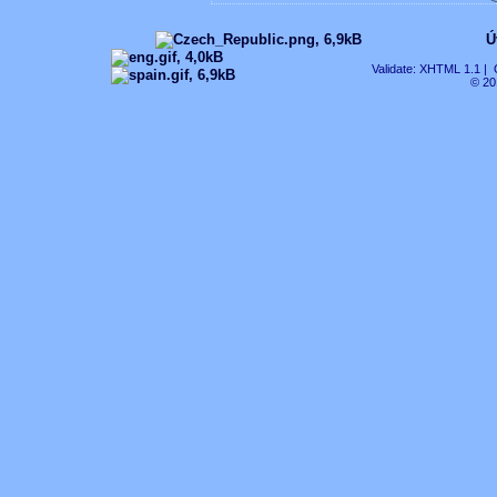
Ú
Validate:
XHTML 1.1
| O
© 20