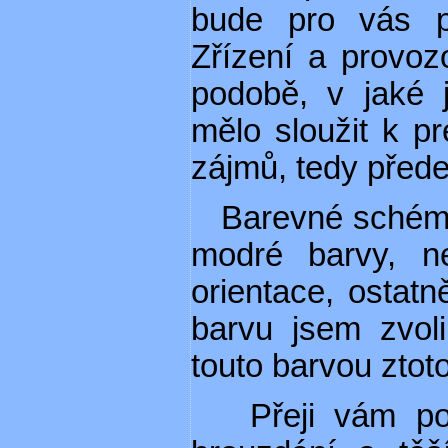
bude pro vás p
Zřízení a provoz
podobě, v jaké j
mělo sloužit k p
zájmů, tedy před
Barevné schéma t
modré barvy, n
orientace, ostat
barvu jsem zvol
touto barvou ztoto
Přeji vám poh